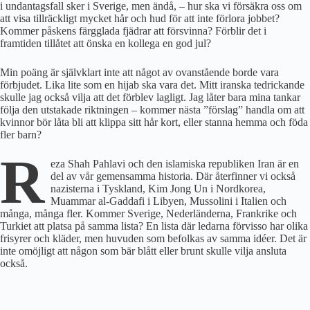
i undantagsfall sker i Sverige, men ändå, – hur ska vi försäkra oss om
att visa tillräckligt mycket hår och hud för att inte förlora jobbet?
Kommer påskens färgglada fjädrar att försvinna? Förblir det i
framtiden tillåtet att önska en kollega en god jul?
Min poäng är självklart inte att något av ovanstående borde vara
förbjudet. Lika lite som en hijab ska vara det. Mitt iranska tedrickande
skulle jag också vilja att det förblev lagligt. Jag låter bara mina tankar
följa den utstakade riktningen – kommer nästa ”förslag” handla om att
kvinnor bör låta bli att klippa sitt hår kort, eller stanna hemma och föda
fler barn?
R
eza Shah Pahlavi och den islamiska republi­ken Iran är en
del av vår gemensamma historia. Där återfinner vi också
nazisterna i Tyskland, Kim Jong Un i Nordkorea,
Muammar al-Gaddafi i Libyen, Mussolini i Italien och
många, många fler. Kommer Sverige, Nederländerna, Frankrike och
Turkiet att platsa på samma lista? En lista där ledarna förvisso har olika
frisyrer och kläder, men huvuden som befolkas av samma idéer. Det är
inte omöjligt att någon som bär blått eller brunt skulle vilja ansluta
också.