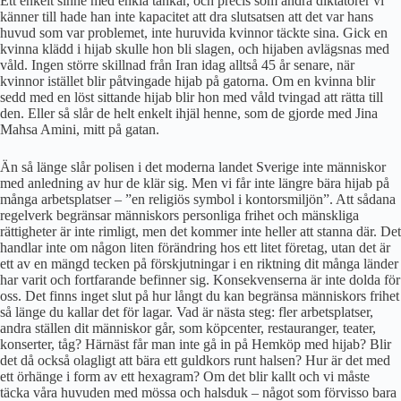
Ett enkelt sinne med enkla tankar, och precis som andra diktatorer vi
känner till hade han inte kapacitet att dra slutsatsen att det var hans
huvud som var problemet, inte huruvida kvinnor täckte sina. Gick en
kvinna klädd i hijab skulle hon bli slagen, och hijaben avlägsnas med
våld. Ingen större skillnad från Iran idag alltså 45 år senare, när
kvinnor istället blir påtvingade hijab på gatorna. Om en kvinna blir
sedd med en löst sittande hijab blir hon med våld tvingad att rätta till
den. Eller så slår de helt enkelt ihjäl henne, som de gjorde med Jina
Mahsa Amini, mitt på gatan.
Än så länge slår polisen i det moderna landet Sverige inte människor
med anledning av hur de klär sig. Men vi får inte längre bära hijab på
många arbetsplatser – ”en religiös symbol i kontorsmiljön”. Att sådana
regelverk begränsar människors personliga frihet och mänskliga
rättigheter är inte rimligt, men det kommer inte heller att stanna där. Det
handlar inte om någon liten förändring hos ett litet företag, utan det är
ett av en mängd tecken på förskjutningar i en riktning dit många länder
har varit och fortfarande befinner sig. Konsekvenserna är inte dolda för
oss. Det finns inget slut på hur långt du kan begränsa människors frihet
så länge du kallar det för lagar. Vad är nästa steg: fler arbetsplatser,
andra ställen dit människor går, som köpcenter, restauranger, teater,
konserter, tåg? Härnäst får man inte gå in på Hemköp med hijab? Blir
det då också olagligt att bära ett guldkors runt halsen? Hur är det med
ett örhänge i form av ett hexagram? Om det blir kallt och vi måste
täcka våra huvuden med mössa och halsduk – något som förvisso bara