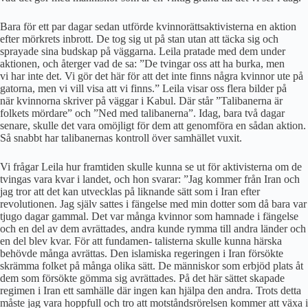
Bara för ett par dagar sedan utförde kvinnorättsaktivisterna en aktion
efter mörkrets inbrott. De tog sig ut på stan utan att täcka sig och
sprayade sina budskap på väggarna. Leila pratade med dem under
aktionen, och återger vad de sa: ”De tvingar oss att ha burka, men
vi har inte det. Vi gör det här för att det inte finns några kvinnor ute på
gatorna, men vi vill visa att vi finns.” Leila visar oss flera bilder på
när kvinnorna skriver på väggar i Kabul. Där står ”Talibanerna är
folkets mördare” och ”Ned med talibanerna”. Idag, bara två dagar
senare, skulle det vara omöjligt för dem att genomföra en sådan aktion.
Så snabbt har talibanernas kontroll över samhället vuxit.
Vi frågar Leila hur framtiden skulle kunna se ut för aktivisterna om de
tvingas vara kvar i landet, och hon svarar: ”Jag kommer från Iran och
jag tror att det kan utvecklas på liknande sätt som i Iran efter
revolutionen. Jag själv sattes i fängelse med min dotter som då bara var
tjugo dagar gammal. Det var många kvinnor som hamnade i fängelse
och en del av dem avrättades, andra kunde rymma till andra länder och
en del blev kvar. För att fundamen- talisterna skulle kunna härska
behövde många avrättas. Den islamiska regeringen i Iran försökte
skrämma folket på många olika sätt. De människor som erbjöd plats åt
dem som försökte gömma sig avrättades. På det här sättet skapade
regimen i Iran ett samhälle där ingen kan hjälpa den andra. Trots detta
måste jag vara hoppfull och tro att motståndsrörelsen kommer att växa i