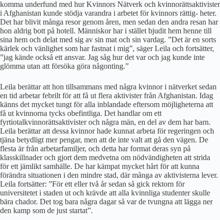
komma underfund med hur Kvinnors Nätverk och kvinnorättsaktivister
i Afghanistan kunde stödja varandra i arbetet för kvinnors rättig- heter.
Det har blivit många resor genom åren, men sedan den andra resan har
hon aldrig bott på hotell. Människor har i stället bjudit hem henne till
sina hem och delat med sig av sin mat och sin vardag. ”Det är en sorts
kärlek och vänlighet som har fastnat i mig”, säger Leila och fortsätter,
”jag kände också ett ansvar. Jag såg hur det var och jag kunde inte
glömma utan att försöka göra någonting.”
Leila berättar att hon tillsammans med några kvinnor i nätverket sedan
en tid arbetar febrilt för att få ut flera aktivister från Afghanistan. Idag
känns det mycket tungt för alla inblandade eftersom möjligheterna att
få ut kvinnorna tycks obefintliga. Det handlar om ett
fyrtiotalkvinnorättsaktivister och några män, en del av dem har barn.
Leila berättar att dessa kvinnor hade kunnat arbeta för regeringen och
tjäna betydligt mer pengar, men att de inte valt att gå den vägen. De
flesta är från arbetarfamiljer, och detta har format deras syn på
klasskillnader och gjort dem medvetna om nödvändigheten att strida
för ett jämlikt samhälle. De har kämpat mycket hårt för att kunna
förändra situationen i den mindre stad, där många av aktivisterna lever.
Leila fortsätter: ”För ett eller två år sedan så gick rektorn för
universitetet i staden ut och krävde att alla kvinnliga studenter skulle
bära chador. Det tog bara några dagar så var de tvungna att lägga ner
den kamp som de just startat”.