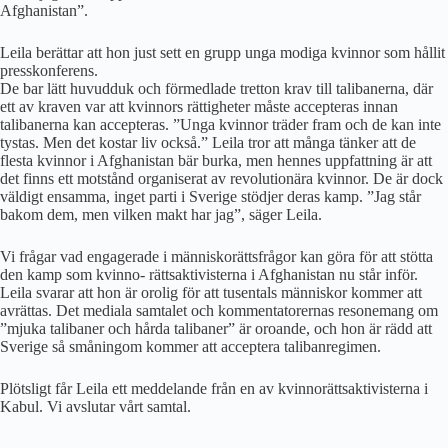
Afghanistan”.
Leila berättar att hon just sett en grupp unga modiga kvinnor som hållit
presskonferens.
De bar lätt huvudduk och förmedlade tretton krav till talibanerna, där
ett av kraven var att kvinnors rättigheter måste accepteras innan
talibanerna kan accepteras. ”Unga kvinnor träder fram och de kan inte
tystas. Men det kostar liv också.” Leila tror att många tänker att de
flesta kvinnor i Afghanistan bär burka, men hennes uppfattning är att
det finns ett motstånd organiserat av revolutionära kvinnor. De är dock
väldigt ensamma, inget parti i Sverige stödjer deras kamp. ”Jag står
bakom dem, men vilken makt har jag”, säger Leila.
Vi frågar vad engagerade i människorättsfrågor kan göra för att stötta
den kamp som kvinno- rättsaktivisterna i Afghanistan nu står inför.
Leila svarar att hon är orolig för att tusentals människor kommer att
avrättas. Det mediala samtalet och kommentatorernas resonemang om
”mjuka talibaner och hårda talibaner” är oroande, och hon är rädd att
Sverige så småningom kommer att acceptera talibanregimen.
Plötsligt får Leila ett meddelande från en av kvinnorättsaktivisterna i
Kabul. Vi avslutar vårt samtal.