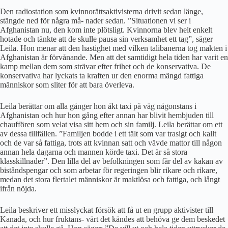
Den radiostation som kvinnorättsaktivisterna drivit sedan länge,
stängde ned för några må- nader sedan. ”Situationen vi ser i
Afghanistan nu, den kom inte plötsligt. Kvinnorna blev helt enkelt
hotade och tänkte att de skulle pausa sin verksamhet ett tag”, säger
Leila. Hon menar att den hastighet med vilken talibanerna tog makten i
Afghanistan är förvånande. Men att det samtidigt hela tiden har varit en
kamp mellan dem som strävar efter frihet och de konservativa. De
konservativa har lyckats ta kraften ur den enorma mängd fattiga
människor som sliter för att bara överleva.
Leila berättar om alla gånger hon åkt taxi på väg någonstans i
Afghanistan och hur hon gång efter annan har blivit hembjuden till
chauffören som velat visa sitt hem och sin familj. Leila berättar om ett
av dessa tillfällen. ”Familjen bodde i ett tält som var trasigt och kallt
och de var så fattiga, trots att kvinnan satt och vävde mattor till någon
annan hela dagarna och mannen körde taxi. Det är så stora
klasskillnader”. Den lilla del av befolkningen som får del av kakan av
biståndspengar och som arbetar för regeringen blir rikare och rikare,
medan det stora flertalet människor är maktlösa och fattiga, och långt
ifrån nöjda.
Leila beskriver ett misslyckat försök att få ut en grupp aktivister till
Kanada, och hur fruktans- värt det kändes att behöva ge dem beskedet