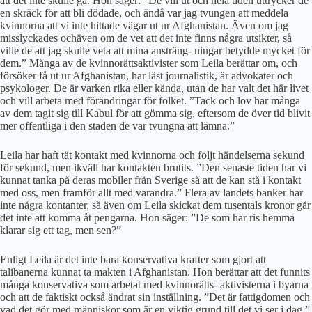
att det inte skulle gå. Hon säger: ”De vill ut och hela tiden uttrycker de
en skräck för att bli dödade, och ändå var jag tvungen att meddela
kvinnorna att vi inte hittade vägar ut ur Afghanistan. Även om jag
misslyckades ochäven om de vet att det inte finns några utsikter, så
ville de att jag skulle veta att mina ansträng- ningar betydde mycket för
dem.” Många av de kvinnorättsaktivister som Leila berättar om, och
försöker få ut ur Afghanistan, har läst journalistik, är advokater och
psykologer. De är varken rika eller kända, utan de har valt det här livet
och vill arbeta med förändringar för folket. ”Tack och lov har många
av dem tagit sig till Kabul för att gömma sig, eftersom de över tid blivit
mer offentliga i den staden de var tvungna att lämna.”
Leila har haft tät kontakt med kvinnorna och följt händelserna sekund
för sekund, men ikväll har kontakten brutits. ”Den senaste tiden har vi
kunnat tanka på deras mobiler från Sverige så att de kan stå i kontakt
med oss, men framför allt med varandra.” Flera av landets banker har
inte några kontanter, så även om Leila skickat dem tusentals kronor går
det inte att komma åt pengarna. Hon säger: ”De som har ris hemma
klarar sig ett tag, men sen?”
Enligt Leila är det inte bara konservativa krafter som gjort att
talibanerna kunnat ta makten i Afghanistan. Hon berättar att det funnits
många konservativa som arbetat med kvinnorätts- aktivisterna i byarna
och att de faktiskt också ändrat sin inställning. ”Det är fattigdomen och
vad det gör med människor som är en viktig grund till det vi ser i dag.”