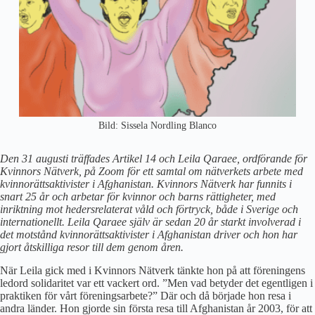
Bild: Sissela Nordling Blanco
Den 31 augusti träffades Artikel 14 och Leila Qaraee, ordförande för
Kvinnors Nätverk, på Zoom för ett samtal om nätverkets arbete med
kvinnorättsaktivister i Afghanistan. Kvinnors Nätverk har funnits i
snart 25 år och arbetar för kvinnor och barns rättigheter, med
inriktning mot hedersrelaterat våld och förtryck, både i Sverige och
internationellt. Leila Qaraee själv är sedan 20 år starkt involverad i
det motstånd kvinnorättsaktivister i Afghanistan driver och hon har
gjort åtskilliga resor till dem genom åren.
När Leila gick med i Kvinnors Nätverk tänkte hon på att föreningens
ledord solidaritet var ett vackert ord. ”Men vad betyder det egentligen i
praktiken för vårt föreningsarbete?” Där och då började hon resa i
andra länder. Hon gjorde sin första resa till Afghanistan år 2003, för att