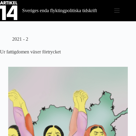
Hoppa
till
Sveriges enda flyktingpolitiska tidskrift
innehåll
2021 - 2
Ur fattigdomen växer förtrycket