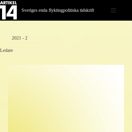
Hoppa
till
Sveriges enda flyktingpolitiska tidskrift
innehåll
2021 - 2
Ledare