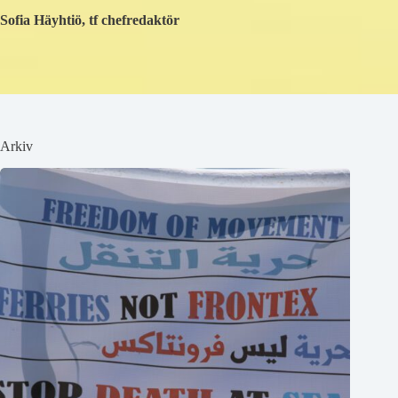
Sofia Häyhtiö, tf chefredaktör
Arkiv