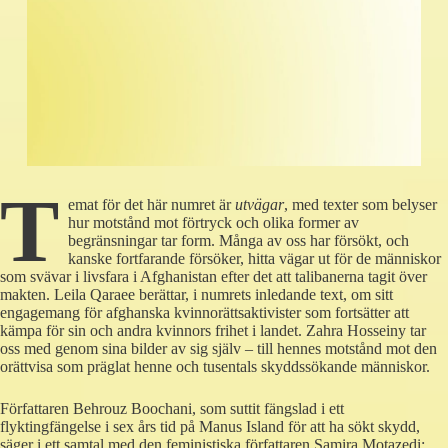
T
emat för det här numret är
utvägar
, med texter som belyser
hur motstånd mot förtryck och olika former av
begränsningar tar form. Många av oss har försökt, och
kanske fortfarande försöker, hitta vägar ut för de människor
som svävar i livsfara i Afghanistan efter det att talibanerna tagit över
makten. Leila Qaraee berättar, i numrets inledande text, om sitt
engagemang för afghanska kvinnorättsaktivister som fortsätter att
kämpa för sin och andra kvinnors frihet i landet. Zahra Hosseiny tar
oss med genom sina bilder av sig själv – till hennes motstånd mot den
orättvisa som präglat henne och tusentals skyddssökande människor.
Författaren Behrouz Boochani, som suttit fängslad i ett
flyktingfängelse i sex års tid på Manus Island för att ha sökt skydd,
säger i ett samtal med den feministiska författaren Samira Motazedi: