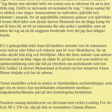
”Jag återtar min identitet inför ett system som är utformat för att ta den
ifrån mig. Därför är skrivande ett motstånd för mig.” I deras samtal får
vi inblick i hur migra- tionssystemet tar individers självbild och
identitet i anspråk, för att upprätthålla nationens gränser och självbilder.
I texten
Med tiden som fiende
skriver Motazedi om sin långa kamp för
att få höra till, att bli en människa likt alla andra i samhället, men att
tiden det tog att nå dit noggrant broderade över det
jag
hon tidigare
kände.
EU:s gränspolitik leder fram till hårdföra metoder mot de människor
som strävar efter frihet och riskerar sina liv över Medelhavet, för att
söka skydd från krig och förföljelse. Men det finns initiativ som arbetar
envetet med att hitta vägar att rädda liv på havet och som bedriver en
opinionsbildning som slår hål på retoriken om asylsökande som hot.
För Artikel 14 skriver Muhammad al-Kashef om hur initiativet Alarm
Phone började och hur de arbetar.
Temat innehåller också en analys av barnfamiljers asylutredningar, som
ger oss en insyn i hur asylsökandes erfarenheter inordnas i
migrationsbyråkratins jakt på den kronologiska berättelsen.
Numrets omslag introducerar oss till temat med verket
Looking For An
Exit
, 80 x 150 cm, olja på duk av konstnären Channa Bianca.