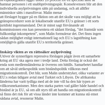
hamnar personen i ett snabbprövningsspår. Konsekvensen blir att den
individuella asylprövningen sätts på undantag, och att alltfler
människor sätts i massförvar. Malin menar
att förslaget bygger på en fiktion om att det skulle vara möjligt att ha
gränsprocedurer som är lokaliserade utanför EU:s gränser i ett sorts
juridiskt ingenmansland. Det är minst sagt förvånande att
kommissionen ens kan presentera ett sådant förslag, ”det framstår som
fullkomligt inkompetent”, som Malin formulerar det. Det finns ingen
sådan möjlighet enligt internationell lag och EU:s lagstiftning kan
omöjligtvis gälla utanför EU:s territoriella gränser.
Inskärp vikten av en rättssäker asylprövning
Utöver de synnerligen repressiva förslagen pågår även ett samarbete
kring att EU ska agera mer i tredje land. Detta förslag är också det
enda som medlemsländerna är överens om hittills. Samarbetet handlar
om att såväl utrikespolitik som biståndspolitik villkoras med
migrationskontroll. Det blir, som Malin understryker, olika varianter av
EU:s redan tidigare avtal med Turkiet och Libyen. De afrikanska
länderna har varit tydliga med att de inte vill ha den här typen av
villkorsmekanismer. Men den starka parten vad gäller både handel och
bistånd är ju EU, så om allt styrs till att handla om migrationskontroll
så finns det risk för att vissa länder inte kommer att kunna stå emot
sådana avtal, resonerar Malin.