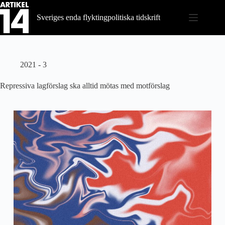
Hoppa
till
Sveriges enda flyktingpolitiska tidskrift
innehåll
2021 - 3
Repressiva lagförslag ska alltid mötas med motförslag