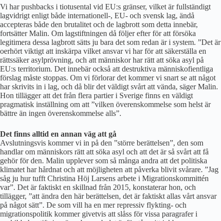
Vi har pushbacks i tiotusental vid EU:s gränser, vilket är fullständigt
lagvidrigt enligt både internationell-, EU- och svensk lag, ändå
accepteras både den brutalitet och de lagbrott som detta innebär,
fortsätter Malin. Om lagstiftningen då följer efter för att försöka
legitimera dessa lagbrott sätts ju bara det som redan är i system. ”Det är
oerhört viktigt att inskärpa vilket ansvar vi har för att säkerställa en
rättssäker asylprövning, och att människor har rätt att söka asyl på
EU:s territorium. Det innebär också att destruktiva människofientliga
förslag måste stoppas. Om vi förlorar det kommer vi snart se att något
har skrivits in i lag, och då blir det väldigt svårt att vända, säger Malin.
Hon tillägger att det från flera partier i Sverige finns en väldigt
pragmatisk inställning om att ”vilken överenskommelse som helst är
bättre än ingen överenskommelse alls”.
Det finns alltid en annan väg att gå
Avslutningsvis kommer vi in på den ”större berättelsen”, den som
handlar om människors rätt att söka asyl och att det är så svårt att få
gehör för den. Malin upplever som så många andra att det politiska
klimatet har hårdnat och att möjligheten att påverka blivit svårare. ”Jag
såg ju hur tufft Christina Höj Larsens arbete i Migrationskommittén
var”. Det är faktiskt en skillnad från 2015, konstaterar hon, och
tillägger, ”att ändra den här berättelsen, det är faktiskt allas vårt ansvar
på något sätt”. De som vill ha en mer repressiv flykting- och
migrationspolitik kommer givetvis att slåss för vissa paragrafer i