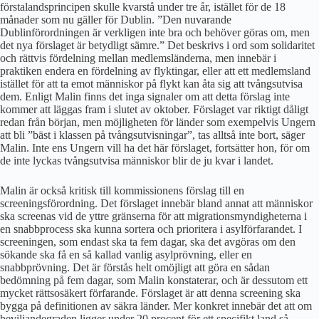
förstalandsprincipen skulle kvarstå under tre år, istället för de 18
månader som nu gäller för Dublin. ”Den nuvarande
Dublinförordningen är verkligen inte bra och behöver göras om, men
det nya förslaget är betydligt sämre.” Det beskrivs i ord som solidaritet
och rättvis fördelning mellan medlemsländerna, men innebär i
praktiken endera en fördelning av flyktingar, eller att ett medlemsland
istället för att ta emot människor på flykt kan åta sig att tvångsutvisa
dem. Enligt Malin finns det inga signaler om att detta förslag inte
kommer att läggas fram i slutet av oktober. Förslaget var riktigt dåligt
redan från början, men möjligheten för länder som exempelvis Ungern
att bli ”bäst i klassen på tvångsutvisningar”, tas alltså inte bort, säger
Malin. Inte ens Ungern vill ha det här förslaget, fortsätter hon, för om
de inte lyckas tvångsutvisa människor blir de ju kvar i landet.
Malin är också kritisk till kommissionens förslag till en
screeningsförordning. Det förslaget innebär bland annat att människor
ska screenas vid de yttre gränserna för att migrationsmyndigheterna i
en snabbprocess ska kunna sortera och prioritera i asylförfarandet. I
screeningen, som endast ska ta fem dagar, ska det avgöras om den
sökande ska få en så kallad vanlig asylprövning, eller en
snabbprövning. Det är förstås helt omöjligt att göra en sådan
bedömning på fem dagar, som Malin konstaterar, och är dessutom ett
mycket rättsosäkert förfarande. Förslaget är att denna screening ska
bygga på definitionen av säkra länder. Mer konkret innebär det att om
beviljandegraden ligger under 20 procent för ett specifikt land så