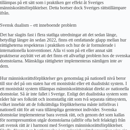
tillämpas på ett sätt som i praktiken ger effekt åt Sveriges
människorättsförpliktelser. Detta bortser dock Sveriges rättstillämpare
ifrån.
Svensk dualism – ett inneboende problem
Det har slagits fast i flera statliga utredningar att det sedan länge,
betydligt längre än sedan 2022, finns ett omfattande glapp mellan hur
rättigheterna respekteras i praktiken och hur de är formulerade i
internationella konventioner. Alla vi som på ett eller annat sätt
praktiserar asylrätt vet att det finns ett allvarligt problem hos de svenska
domstolarna. Mänskliga rättigheter implementeras nämligen inte av
dem.
Hur människorättsförpliktelser ges genomslag på nationell nivå beror
till stor del på om staten har ett monistiskt eller ett dualistiskt system. I
ett monistiskt system tillämpas människorättstraktat direkt av nationella
domstolar. Så är inte fallet i Sverige. Enligt det dualistiska system som
råder här ses folkrätt och inomstatlig rätt som två separata rättssystem,
vilket innebär att de folkrättsliga förpliktelserna måste införlivas i
nationell rätt för att vara tillämpliga gentemot individer. Svenska
domstolar implementerar bara svensk rätt, och genom det som kallas
för normpresumtion utgår domstolarna (alltför ofta helt felaktigt) från
att svensk rätt är i harmoni med Sveriges människorättsförpliktelser.