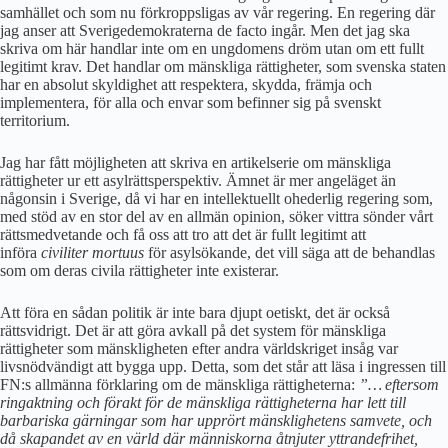
samhället och som nu förkroppsligas av vår regering. En regering där
jag anser att Sverigedemokraterna de facto ingår. Men det jag ska
skriva om här handlar inte om en ungdomens dröm utan om ett fullt
legitimt krav. Det handlar om mänskliga rättigheter, som svenska staten
har en absolut skyldighet att respektera, skydda, främja och
implementera, för alla och envar som befinner sig på svenskt
territorium.
Jag har fått möjligheten att skriva en artikelserie om mänskliga
rättigheter ur ett asylrättsperspektiv. Ämnet är mer angeläget än
någonsin i Sverige, då vi har en intellektuellt ohederlig regering som,
med stöd av en stor del av en allmän opinion, söker vittra sönder vårt
rättsmedvetande och få oss att tro att det är fullt legitimt att
införa
civiliter mortuus
för asylsökande, det vill säga att de behandlas
som om deras civila rättigheter inte existerar.
Att föra en sådan politik är inte bara djupt oetiskt, det är också
rättsvidrigt. Det är att göra avkall på det system för mänskliga
rättigheter som mänskligheten efter andra världskriget insåg var
livsnödvändigt att bygga upp. Detta, som det står att läsa i ingressen till
FN:s allmänna förklaring om de mänskliga rättigheterna:
”… eftersom
ringaktning och förakt för de mänskliga rättigheterna har lett till
barbariska gärningar som har upprört mänsklighetens samvete, och
då skapandet av en värld där människorna åtnjuter yttrandefrihet,