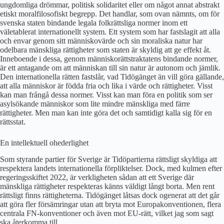
ungdomliga drömmar, politisk solidaritet eller om något annat abstrakt
etiskt moralfilosofiskt begrepp. Det handlar, som ovan nämnts, om för
svenska staten bindande legala folkrättsliga normer inom ett
väletablerat internationellt system. Ett system som har fastslagit att alla
och envar genom sitt människovärde och sin moraliska natur har
odelbara mänskliga rättigheter som staten är skyldig att ge effekt åt.
Inneboende i dessa, genom människorättstraktatens bindande normer,
är ett antagande om att människan till sin natur är autonom och jämlik.
Den internationella rätten fastslår, vad Tidögänget än vill göra gällande,
att alla människor är födda fria och lika i värde och rättigheter. Visst
kan man frångå dessa normer. Visst kan man föra en politik som ser
asylsökande människor som lite mindre mänskliga med färre
rättigheter. Men man kan inte göra det och samtidigt kalla sig för en
rättsstat.
En intellektuell ohederlighet
Som styrande partier för Sverige är Tidöpartierna rättsligt skyldiga att
respektera landets internationella förpliktelser. Dock, med kulmen efter
regeringsskiftet 2022, är verkligheten sådan att ett Sverige där
mänskliga rättigheter respekteras känns väldigt långt borta. Men rent
rättsligt finns rättigheterna. Tidögänget låtsas dock ogenerat att det går
att göra fler försämringar utan att bryta mot Europakonventionen, flera
centrala FN-konventioner och även mot EU-rätt, vilket jag som sagt
ska återkomma till.