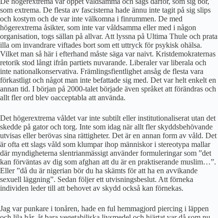
De högerextrema var öppet våldsamma och sågs därför, som sig bör,
som extrema. De flesta av fascisterna hade ännu inte tagit på sig slips
och kostym och de var inte välkomna i finrummen. De med
högerextrema åsikter, som inte var våldsamma eller med i någon
organisation, togs sällan på allvar. Att lyssna på Ultima Thule och prata
illa om invandrare viftades bort som ett uttryck för psykisk ohälsa.
Vilket man så här i efterhand måste säga var naivt. Kristdemokraternas
retorik stod långt ifrån partiets nuvarande. Liberaler var liberala och
inte nationalkonservativa. Främlingsfientlighet ansåg de flesta vara
förkastligt och något man inte befattade sig med. Det var helt enkelt en
annan tid. I början på 2000-talet började även språket att förändras och
allt fler ord blev oacceptabla att använda.
Det högerextrema våldet var inte subtilt eller institutionaliserat utan det
skedde på gator och torg. Inte som idag när allt fler skyddsbehövande
utvisas eller berövas sina rättigheter. Det är en annan form av våld. Det
är ofta ett slags våld som klumpar ihop människor i stereotypa mallar
där myndigheterna slentrianmässigt använder formuleringar som ”det
kan förväntas av dig som afghan att du är en praktiserande muslim…”.
Eller ”då du är nigerian bör du ha skämts för att ha en avvikande
sexuell läggning”. Sedan följer ett utvisningsbeslut. Att förneka
individen leder till att behovet av skydd också kan förnekas.
Jag var punkare i tonåren, hade en ful hemmagjord piercing i läppen
och lila hår, åt bara vegetabiliska livsmedel och hjärtat var då som nu