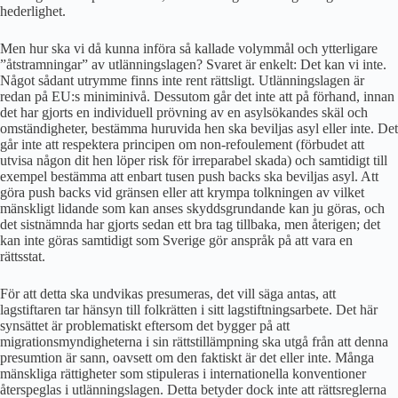
hederlighet.
Men hur ska vi då kunna införa så kallade volymmål och ytterligare
”åtstramningar” av utlänningslagen? Svaret är enkelt: Det kan vi inte.
Något sådant utrymme finns inte rent rättsligt. Utlänningslagen är
redan på EU:s miniminivå. Dessutom går det inte att på förhand, innan
det har gjorts en individuell prövning av en asylsökandes skäl och
omständigheter, bestämma huruvida hen ska beviljas asyl eller inte. Det
går inte att respektera principen om non-refoulement (förbudet att
utvisa någon dit hen löper risk för irreparabel skada) och samtidigt till
exempel bestämma att enbart tusen push backs ska beviljas asyl. Att
göra push backs vid gränsen eller att krympa tolkningen av vilket
mänskligt lidande som kan anses skyddsgrundande kan ju göras, och
det sistnämnda har gjorts sedan ett bra tag tillbaka, men återigen; det
kan inte göras samtidigt som Sverige gör anspråk på att vara en
rättsstat.
För att detta ska undvikas presumeras, det vill säga antas, att
lagstiftaren tar hänsyn till folkrätten i sitt lagstiftningsarbete. Det här
synsättet är problematiskt eftersom det bygger på att
migrationsmyndigheterna i sin rättstillämpning ska utgå från att denna
presumtion är sann, oavsett om den faktiskt är det eller inte. Många
mänskliga rättigheter som stipuleras i internationella konventioner
återspeglas i utlänningslagen. Detta betyder dock inte att rättsreglerna