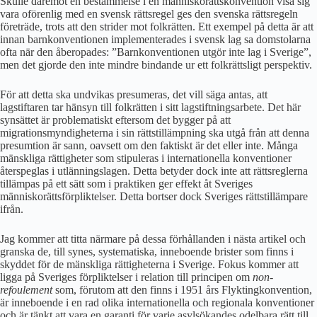
Skulle däremot en bestämmelse i en människorättskonvention visa sig
vara oförenlig med en svensk rättsregel ges den svenska rättsregeln
företräde, trots att den strider mot folkrätten. Ett exempel på detta är att
innan barnkonventionen implementerades i svensk lag sa domstolarna
ofta när den åberopades: ”Barnkonventionen utgör inte lag i Sverige”,
men det gjorde den inte mindre bindande ur ett folkrättsligt perspektiv.
För att detta ska undvikas presumeras, det vill säga antas, att
lagstiftaren tar hänsyn till folkrätten i sitt lagstiftningsarbete. Det här
synsättet är problematiskt eftersom det bygger på att
migrationsmyndigheterna i sin rättstillämpning ska utgå från att denna
presumtion är sann, oavsett om den faktiskt är det eller inte. Många
mänskliga rättigheter som stipuleras i internationella konventioner
återspeglas i utlänningslagen. Detta betyder dock inte att rättsreglerna
tillämpas på ett sätt som i praktiken ger effekt åt Sveriges
människorättsförpliktelser. Detta bortser dock Sveriges rättstillämpare
ifrån.
Jag kommer att titta närmare på dessa förhållanden i nästa artikel och
granska de, till synes, systematiska, inneboende brister som finns i
skyddet för de mänskliga rättigheterna i Sverige. Fokus kommer att
ligga på Sveriges förpliktelser i relation till principen om
non-
refoulement
som, förutom att den finns i 1951 års Flyktingkonvention,
är inneboende i en rad olika internationella och regionala konventioner
och är tänkt att vara en garanti för varje asylsökandes odelbara rätt till