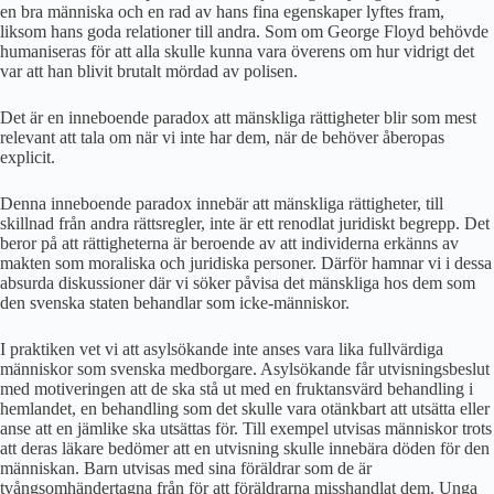
en bra människa och en rad av hans fina egenskaper lyftes fram,
liksom hans goda relationer till andra. Som om George Floyd behövde
humaniseras för att alla skulle kunna vara överens om hur vidrigt det
var att han blivit brutalt mördad av polisen.
Det är en inneboende paradox att mänskliga rättigheter blir som mest
relevant att tala om när vi inte har dem, när de behöver åberopas
explicit.
Denna inneboende paradox innebär att mänskliga rättigheter, till
skillnad från andra rättsregler, inte är ett renodlat juridiskt begrepp. Det
beror på att rättigheterna är beroende av att individerna erkänns av
makten som moraliska och juridiska personer. Därför hamnar vi i dessa
absurda diskussioner där vi söker påvisa det mänskliga hos dem som
den svenska staten behandlar som icke-människor.
I praktiken vet vi att asylsökande inte anses vara lika fullvärdiga
människor som svenska medborgare. Asylsökande får utvisningsbeslut
med motiveringen att de ska stå ut med en fruktansvärd behandling i
hemlandet, en behandling som det skulle vara otänkbart att utsätta eller
anse att en jämlike ska utsättas för. Till exempel utvisas människor trots
att deras läkare bedömer att en utvisning skulle innebära döden för den
människan. Barn utvisas med sina föräldrar som de är
tvångsomhändertagna från för att föräldrarna misshandlat dem. Unga