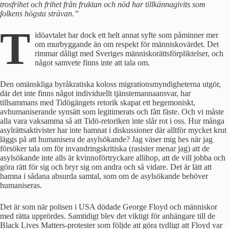
trosfrihet och frihet från fruktan och nöd har tillkännagivits som
folkens högsta strävan.”
T
idöavtalet har dock ett helt annat syfte som påminner mer
om murbyggande än om respekt för människovärdet. Det
rimmar dåligt med Sveriges människorättsförpliktelser, och
något samvete finns inte att tala om.
Den omänskliga byråkratiska koloss migrationsmyndigheterna utgör,
där det inte finns något individuellt tjänstemannaansvar, har
tillsammans med Tidögängets retorik skapat ett hegemoniskt,
avhumaniserande synsätt som legitimerats och fått fäste. Och vi måste
alla vara vaksamma så att Tidö-retoriken inte slår rot i oss. Hur många
asylrättsaktivister har inte hamnat i diskussioner där alltför mycket krut
läggs på att humanisera de asylsökande? Jag väser mig hes när jag
försöker tala om för invandringskritiska (rasister menar jag) att de
asylsökande inte alls är kvinnoförtryckare allihop, att de vill jobba och
göra rätt för sig och bryr sig om andra och så vidare. Det är lätt att
hamna i sådana absurda samtal, som om de asylsökande behöver
humaniseras.
Det är som när polisen i USA dödade George Floyd och människor
med rätta upprördes. Samtidigt blev det viktigt för anhängare till de
Black Lives Matters-protester som följde att göra tydligt att Floyd var