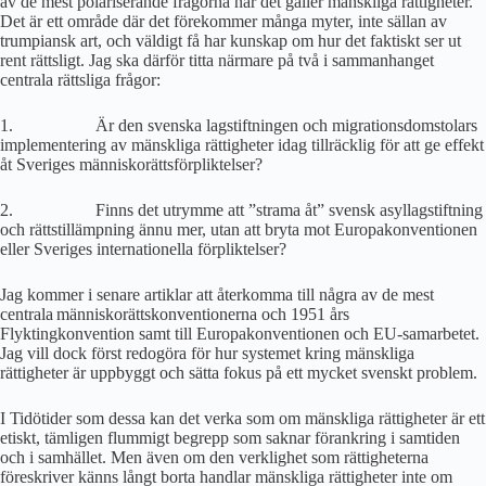
av de mest polariserande frågorna när det gäller mänskliga rättigheter.
Det är ett område där det förekommer många myter, inte sällan av
trumpiansk art, och väldigt få har kunskap om hur det faktiskt ser ut
rent rättsligt. Jag ska därför titta närmare på två i sammanhanget
centrala rättsliga frågor:
1. Är den svenska lagstiftnin­gen och migrationsdomstolars
implementering av mänskliga rättigheter idag tillräcklig för att ge effekt
åt Sveriges människorättsförpliktelser?
2. Finns det utrymme att ”strama åt” svensk asyllagstiftning
och rättstillämpning ännu mer, utan att bryta mot Europakonventionen
eller Sveriges internationella förpliktelser?
Jag kommer i senare artiklar att återkomma till några av de mest
centrala människorättskonventionerna och 1951 års
Flyktingkonvention samt till Europakonventionen och EU-samarbetet.
Jag vill dock först redogöra för hur systemet kring mänskliga
rättigheter är uppbyggt och sätta fokus på ett mycket svenskt problem.
I Tidötider som dessa kan det verka som om mänskliga rättigheter är ett
etiskt, tämligen flummigt begrepp som saknar förankring i samtiden
och i samhället. Men även om den verklighet som rättigheterna
föreskriver känns långt borta handlar mänskliga rättigheter inte om