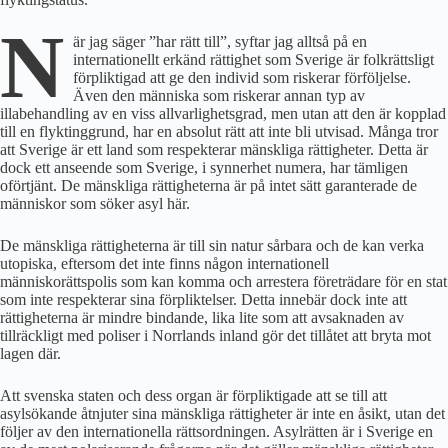
N
är jag säger ”har rätt till”, syftar jag alltså på en
internationellt erkänd rättighet som Sverige är folkrättsligt
förpliktigad att ge den individ som riskerar förföljelse.
Även den människa som riskerar annan typ av
illabehandling av en viss allvarlighetsgrad, men utan att den är kopplad
till en flyktinggrund, har en absolut rätt att inte bli utvisad. Många tror
att Sverige är ett land som respekterar mänskliga rättigheter. Detta är
dock ett anseende som Sverige, i synnerhet numera, har tämligen
oförtjänt. De mänskliga rättigheterna är på intet sätt garanterade de
människor som söker asyl här.
De mänskliga rättigheterna är till sin natur sårbara och de kan verka
utopiska, eftersom det inte finns någon internationell
människorättspolis som kan komma och arrestera företrädare för en stat
som inte respekterar sina förpliktelser. Detta innebär dock inte att
rättigheterna är mindre bindande, lika lite som att avsaknaden av
tillräckligt med poliser i Norrlands inland gör det tillåtet att bryta mot
lagen där.
Att svenska staten och dess organ är förpliktigade att se till att
asylsökande åtnjuter sina mänskliga rättigheter är inte en åsikt, utan det
följer av den internationella rättsordningen. Asylrätten är i Sverige en