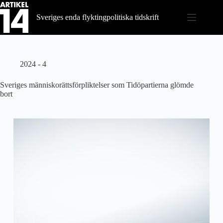
Hoppa
till
Sveriges enda flyktingpolitiska tidskrift
innehåll
2024 - 4
Sveriges människorättsförpliktelser som Tidöpartierna glömde
bort