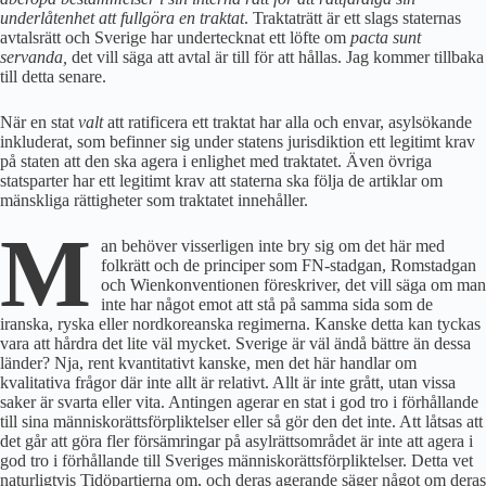
underlåtenhet att fullgöra en traktat
. Traktaträtt är ett slags staternas
avtalsrätt och Sverige har undertecknat ett löfte om
pacta sunt
servanda,
det vill säga att avtal är till för att hållas. Jag kommer tillbaka
till detta senare.
När en stat
valt
att ratificera ett traktat har alla och envar, asylsökande
inkluderat, som befinner sig under statens jurisdiktion ett legitimt krav
på staten att den ska agera i enlighet med traktatet. Även övriga
statsparter har ett legitimt krav att staterna ska följa de artiklar om
mänskliga rättigheter som traktatet innehåller.
M
an behöver visserligen inte bry sig om det här med
folkrätt och de principer som FN-stadgan, Romstadgan
och Wienkonventionen föreskriver, det vill säga om man
inte har något emot att stå på samma sida som de
iranska, ryska eller nordkoreanska regimerna. Kanske detta kan tyckas
vara att hårdra det lite väl mycket. Sverige är väl ändå bättre än dessa
länder? Nja, rent kvantitativt kanske, men det här handlar om
kvalitativa frågor där inte allt är relativt. Allt är inte grått, utan vissa
saker är svarta eller vita. Antingen agerar en stat i god tro i förhållande
till sina människorättsförpliktelser eller så gör den det inte. Att låtsas att
det går att göra fler försämringar på asylrättsområdet är inte att agera i
god tro i förhållande till Sveriges människorättsförpliktelser. Detta vet
naturligtvis Tidöpartierna om, och deras agerande säger något om deras