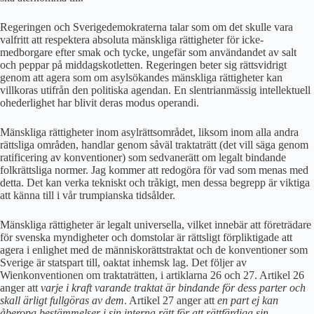
Regeringen och Sverigedemokraterna talar som om det skulle vara
valfritt att respektera absoluta mänskliga rättigheter för icke-
medborgare efter smak och tycke, ungefär som användandet av salt
och peppar på middagskotletten. Regeringen beter sig rättsvidrigt
genom att agera som om asylsökandes mänskliga rättigheter kan
villkoras utifrån den politiska agendan. En slentrianmässig intellektuell
ohederlighet har blivit deras modus operandi.
Mänskliga rättigheter inom asylrättsområdet, liksom inom alla andra
rättsliga områden, handlar genom såväl traktaträtt (det vill säga genom
ratificering av konventioner) som sedvanerätt om legalt bindande
folkrättsliga normer. Jag kommer att redogöra för vad som menas med
detta. Det kan verka tekniskt och tråkigt, men dessa begrepp är viktiga
att känna till i vår trumpianska tidsålder.
Mänskliga rättigheter är legalt universella, vilket innebär att företrädare
för svenska myndigheter och domstolar är rättsligt förpliktigade att
agera i enlighet med de människorättstraktat och de konventioner som
Sverige är statspart till, oaktat inhemsk lag. Det följer av
Wienkonventionen om traktaträtten, i artiklarna 26 och 27. Artikel 26
anger att
varje i kraft varande traktat är bindande för dess parter och
skall ärligt fullgöras av dem
. Artikel 27 anger att
en part ej kan
åberopa bestämmelser i sin interna rätt för att rättfärdiga sin