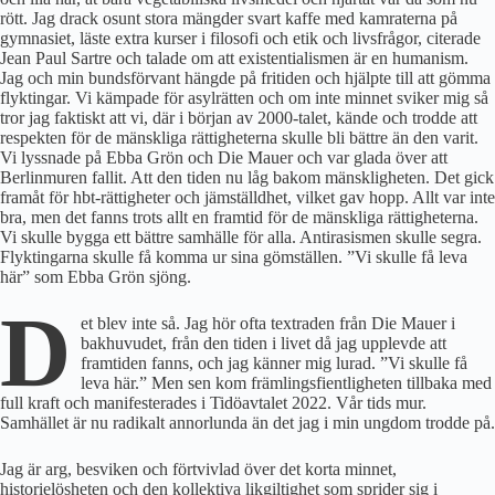
rött. Jag drack osunt stora mängder svart kaffe med kamraterna på
gymnasiet, läste extra kurser i filosofi och etik och livsfrågor, citerade
Jean Paul Sartre och talade om att existentialismen är en humanism.
Jag och min bundsförvant hängde på fritiden och hjälpte till att gömma
flyktingar. Vi kämpade för asylrätten och om inte minnet sviker mig så
tror jag faktiskt att vi, där i början av 2000-talet, kände och trodde att
respekten för de mänskliga rättigheterna skulle bli bättre än den varit.
Vi lyssnade på Ebba Grön och Die Mauer och var glada över att
Berlinmuren fallit. Att den tiden nu låg bakom mänskligheten. Det gick
framåt för hbt-rättigheter och jämställdhet, vilket gav hopp. Allt var inte
bra, men det fanns trots allt en framtid för de mänskliga rättigheterna.
Vi skulle bygga ett bättre samhälle för alla. Antirasismen skulle segra.
Flyktingarna skulle få komma ur sina gömställen. ”Vi skulle få leva
här” som Ebba Grön sjöng.
D
et blev inte så. Jag hör ofta textraden från Die Mauer i
bakhuvudet, från den tiden i livet då jag upplevde att
framtiden fanns, och jag känner mig lurad. ”Vi skulle få
leva här.” Men sen kom främlingsfientligheten tillbaka med
full kraft och manifesterades i Tidöavtalet 2022. Vår tids mur.
Samhället är nu radikalt annorlunda än det jag i min ungdom trodde på.
Jag är arg, besviken och förtvivlad över det korta minnet,
historielösheten och den kollektiva likgiltighet som sprider sig i