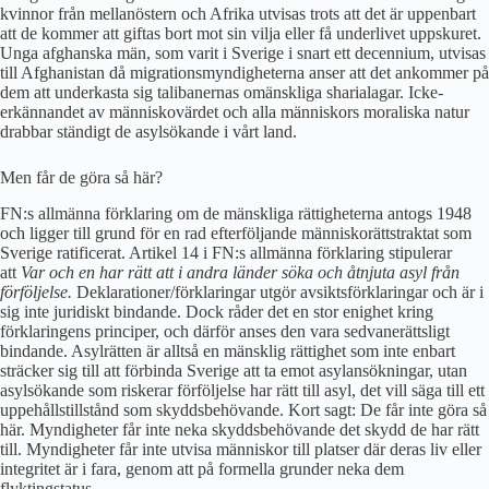
kvinnor från mellanöstern och Afrika utvisas trots att det är uppenbart
att de kommer att giftas bort mot sin vilja eller få underlivet uppskuret.
Unga afghanska män, som varit i Sverige i snart ett decennium, utvisas
till Afghanistan då migrationsmyndigheterna anser att det ankommer på
dem att underkasta sig talibanernas omänskliga sharialagar. Icke-
erkännandet av människovärdet och alla människors moraliska natur
drabbar ständigt de asylsökande i vårt land.
Men får de göra så här?
FN:s allmänna förklaring om de mänskliga rättigheterna antogs 1948
och ligger till grund för en rad efterföljande människorättstraktat som
Sverige ratificerat. Artikel 14 i FN:s allmänna förklaring stipulerar
att
Var och en har rätt att i andra länder söka och åtnjuta asyl från
förföljelse.
Deklarationer/förklaringar utgör avsiktsförklaringar och är i
sig inte juridiskt bindande. Dock råder det en stor enighet kring
förklaringens principer, och därför anses den vara sedvanerättsligt
bindande. Asylrätten är alltså en mänsklig rättighet som inte enbart
sträcker sig till att förbinda Sverige att ta emot asylansökningar, utan
asylsökande som riskerar förföljelse har rätt till asyl, det vill säga till ett
uppehållstillstånd som skyddsbehövande. Kort sagt: De får inte göra så
här. Myndigheter får inte neka skyddsbehövande det skydd de har rätt
till. Myndigheter får inte utvisa människor till platser där deras liv eller
integritet är i fara, genom att på formella grunder neka dem
flyktingstatus.