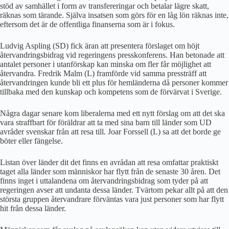
stöd av samhället i form av transfereringar och betalar lägre skatt,
räknas som tärande. Själva insatsen som görs för en låg lön räknas inte,
eftersom det är de offentliga finanserna som är i fokus.
Ludvig Aspling (SD) fick äran att presentera förslaget om höjt
återvandringsbidrag vid regeringens presskonferens. Han betonade att
antalet personer i utanförskap kan minska om fler får möjlighet att
återvandra. Fredrik Malm (L) framförde vid samma pressträff att
återvandringen kunde bli ett plus för hemländerna då personer kommer
tillbaka med den kunskap och kompetens som de förvärvat i Sverige.
Några dagar senare kom liberalerna med ett nytt förslag om att det ska
vara straffbart för föräldrar att ta med sina barn till länder som UD
avråder svenskar från att resa till. Joar Forssell (L) sa att det borde ge
böter eller fängelse.
Listan över länder dit det finns en avrådan att resa omfattar praktiskt
taget alla länder som människor har flytt från de senaste 30 åren. Det
finns inget i uttalandena om återvandringsbidrag som tyder på att
regeringen avser att undanta dessa länder. Tvärtom pekar allt på att den
största gruppen återvandrare förväntas vara just personer som har flytt
hit från dessa länder.