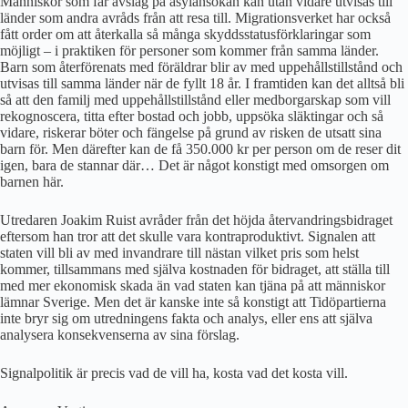
Människor som får avslag på asylansökan kan utan vidare utvisas till
länder som andra avråds från att resa till. Migrationsverket har också
fått order om att återkalla så många skyddsstatusförklaringar som
möjligt – i praktiken för personer som kommer från samma länder.
Barn som återförenats med föräldrar blir av med uppehållstillstånd och
utvisas till samma länder när de fyllt 18 år. I framtiden kan det alltså bli
så att den familj med uppehållstillstånd eller medborgarskap som vill
rekognoscera, titta efter bostad och jobb, uppsöka släktingar och så
vidare, riskerar böter och fängelse på grund av risken de utsatt sina
barn för. Men därefter kan de få 350.000 kr per person om de reser dit
igen, bara de stannar där… Det är något konstigt med omsorgen om
barnen här.
Utredaren Joakim Ruist avråder från det höjda återvandringsbidraget
eftersom han tror att det skulle vara kontraproduktivt. Signalen att
staten vill bli av med invandrare till nästan vilket pris som helst
kommer, tillsammans med själva kostnaden för bidraget, att ställa till
med mer ekonomisk skada än vad staten kan tjäna på att människor
lämnar Sverige. Men det är kanske inte så konstigt att Tidöpartierna
inte bryr sig om utredningens fakta och analys, eller ens att själva
analysera konsekvenserna av sina förslag.
Signalpolitik är precis vad de vill ha, kosta vad det kosta vill.