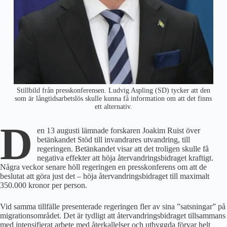
Stillbild från presskonferensen. Ludvig Aspling (SD) tycker att den
som är långtidsarbetslös skulle kunna få information om att det finns
ett alternativ.
D
en 13 augusti lämnade forskaren Joakim Ruist över
betänkandet Stöd till invandrares utvandring, till
regeringen. Betänkandet visar att det troligen skulle få
negativa effekter att höja återvandringsbidraget kraftigt.
Några veckor senare höll regeringen en presskonferens om att de
beslutat att göra just det – höja återvandringsbidraget till maximalt
350.000 kronor per person.
Vid samma tillfälle presenterade regeringen fler av sina ”satsningar” på
migration­sområdet. Det är tydligt att återvandringsbidraget tillsammans
med intensifierat arbete med återkallelser och utbyggda förvar helt