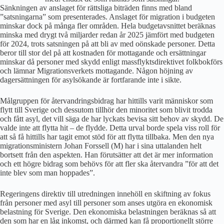
Sänkningen av anslaget för rättsliga biträden finns med bland
”satsningarna” som presenterades. Anslaget för migration i budgeten
minskar dock på många fler områden. Hela budgetavsnittet beräknas
minska med drygt två miljarder redan år 2025 jämfört med budgeten
för 2024, trots satsningen på att bli av med oönskade personer. Detta
beror till stor del på att kostnaden för mottagande och ersättningar
minskar då personer med skydd enligt massflyktsdirektivet folkbokförs
och lämnar Migrationsverkets mottagande. Någon höjning av
dagersättningen för asylsökande är fortfarande inte i sikte.
Målgruppen för återvandringsbidrag har hittills varit människor som
flytt till Sverige och dessutom tillhör den minoritet som blivit trodda
och fått asyl, det vill säga de har lyckats bevisa sitt behov av skydd. De
valde inte att flytta hit – de flydde. Detta urval borde spela viss roll för
att så få hittills har tagit emot stöd för att flytta tillbaka. Men den nya
migrationsministern Johan Forssell (M) har i sina uttalanden helt
bortsett från den aspekten. Han förutsätter att det är mer information
och ett högre bidrag som behövs för att fler ska återvandra ”för att det
inte blev som man hoppades”.
Regeringens direktiv till utredningen innehöll en skiftning av fokus
från personer med asyl till personer som anses utgöra en ekonomisk
belastning för Sverige. Den ekonomiska belastningen beräknas så att
den som har en låg inkomst, och därmed kan få proportionellt större